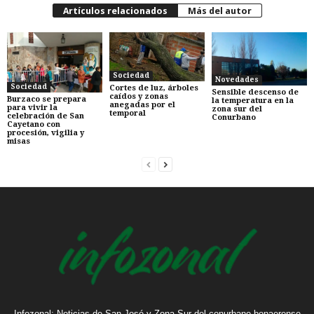
Artículos relacionados
Más del autor
Sociedad
Novedades
Sociedad
Cortes de luz, árboles
Sensible descenso de
caídos y zonas
Burzaco se prepara
la temperatura en la
anegadas por el
para vivir la
zona sur del
temporal
celebración de San
Conurbano
Cayetano con
procesión, vigilia y
misas
Infozonal: Noticias de San José y Zona Sur del conurbano bonaerense