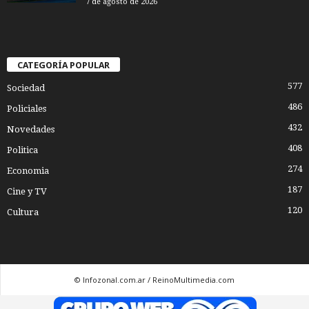
7 de agosto de 2026
CATEGORÍA POPULAR
577
Sociedad
486
Policiales
432
Novedades
408
Politica
274
Economia
187
Cine y TV
120
Cultura
© Infozonal.com.ar / ReinoMultimedia.com