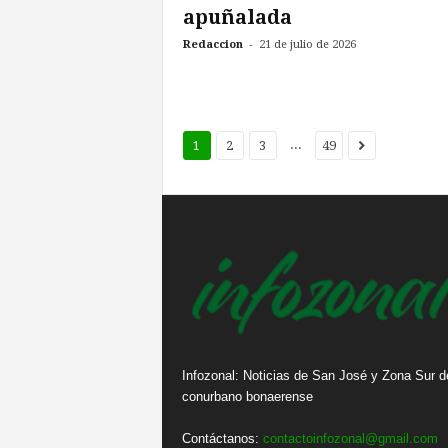
apuñalada
-
Redaccion
21 de julio de 2026
...
1
2
3
49
Infozonal: Noticias de San José y Zona Sur d
conurbano bonaerense
Contáctanos:
contactoinfozonal@gmail.com