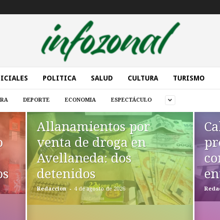
ICIALES
POLITICA
SALUD
CULTURA
TURISMO
URA
DEPORTE
ECONOMIA
ESPECTÁCULO
Allanamientos por
Ca
o
venta de droga en
pr
Avellaneda: dos
co
os
detenidos
en
-
Redaccion
4 de agosto de 2026
Reda