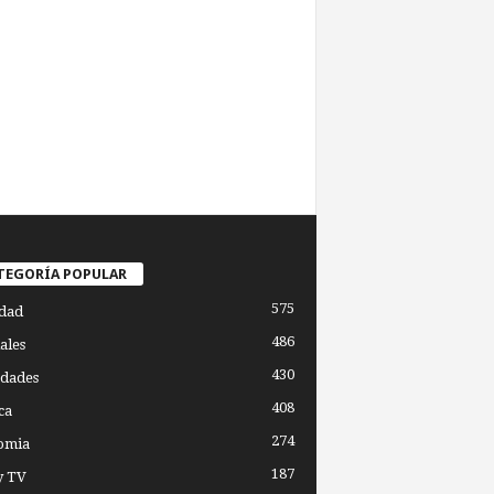
TEGORÍA POPULAR
575
dad
486
ales
430
dades
408
ca
274
omia
187
y TV