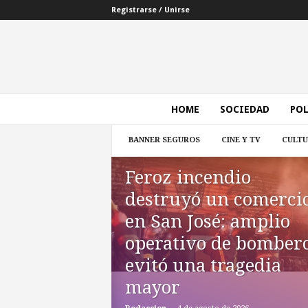
Registrarse / Unirse
I
HOME
SOCIEDAD
POL
n
f
BANNER SEGUROS
CINE Y TV
CULT
o
z
o
Feroz incendio
n
destruyó un comerci
a
l
en San José: amplio
N
operativo de bomber
o
t
evitó una tragedia
i
mayor
c
i
-