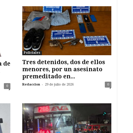
Policiales
Tres detenidos, dos de ellos
a de
menores, por un asesinato
a
premeditado en...
-
Redaccion
29 de julio de 2026
0
0