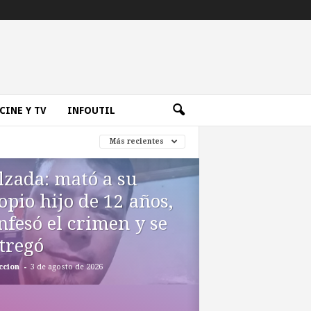
CINE Y TV
INFOUTIL
Más recientes
lzada: mató a su
opio hijo de 12 años,
nfesó el crimen y se
tregó
-
ccion
3 de agosto de 2026