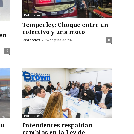
Policiales
Temperley: Choque entre un
colectivo y una moto
en
-
Redaccion
24 de julio de 2026
0
0
Policiales
en
Intendentes respaldan
cambios en la Ley de