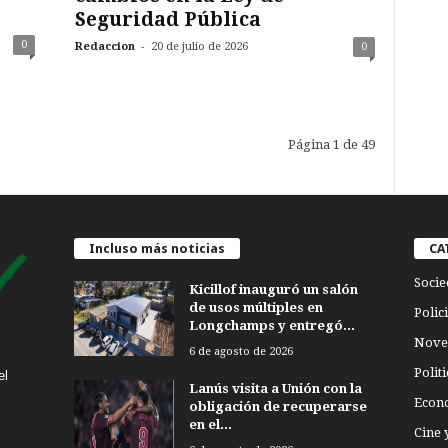
Seguridad Pública
0
-
Redaccion
20 de julio de 2026
0
Página 1 de 49
Incluso más noticias
CA
Socie
Kicillof inauguró un salón
de usos múltiples en
Polici
Longchamps y entregó...
Nove
6 de agosto de 2026
Politi
el
Lanús visita a Unión con la
Econ
obligación de recuperarse
en el...
Cine 