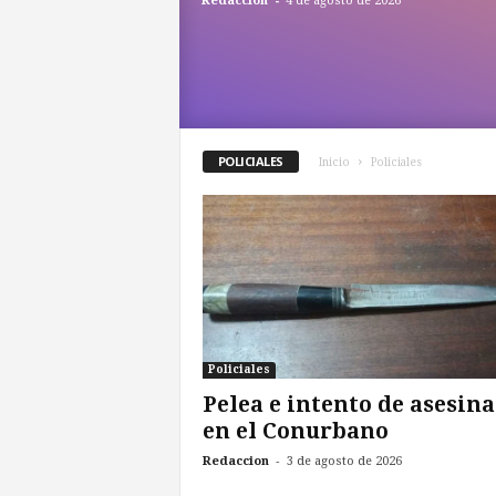
Redaccion
4 de agosto de 2026
a
s
d
e
Z
o
n
POLICIALES
Inicio
Policiales
a
S
u
r
Policiales
Pelea e intento de asesina
en el Conurbano
-
Redaccion
3 de agosto de 2026