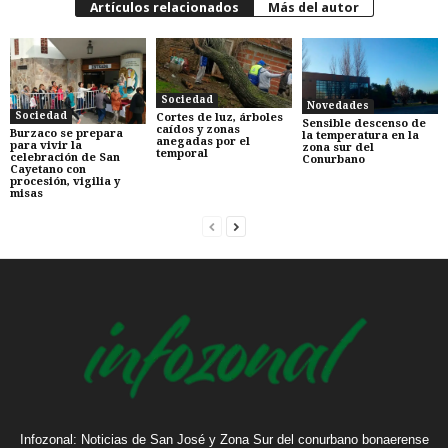
Artículos relacionados
Más del autor
Sociedad
Novedades
Sociedad
Cortes de luz, árboles
Sensible descenso de
caídos y zonas
Burzaco se prepara
la temperatura en la
anegadas por el
para vivir la
zona sur del
temporal
celebración de San
Conurbano
Cayetano con
procesión, vigilia y
misas
Infozonal: Noticias de San José y Zona Sur del conurbano bonaerense