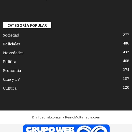
CATEGORÍA POPULAR
577
Sociedad
486
Policiales
432
Novedades
408
Politica
274
Economia
187
Cine y TV
120
Cultura
© Infozonal.com.ar / ReinoMultimedia.com