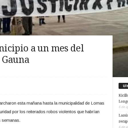
icipio a un mes del
r Gauna
Ul
Kicill
Longc
rcharon esta mañana hasta la municipalidad de Lomas
6 de a
uridad por los reiterados robos violentos que habrían
Lanús
as semanas.
recup
6 de a