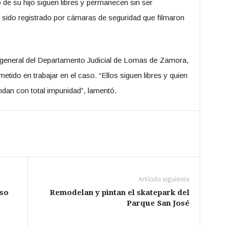
o de su hijo siguen libres y permanecen sin ser
a sido registrado por cámaras de seguridad que filmaron
al general del Departamento Judicial de Lomas de Zamora,
etido en trabajar en el caso.
“Ellos siguen libres y quien
dan con total impunidad”
, lamentó.
Artículo siguiente
rso
Remodelan y pintan el skatepark del
Parque San José