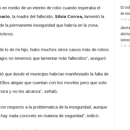
o en medio de un intento de robo cuando esperaba el
El Go
de ti
nario
, la madre del fallecido,
Silvia Correa,
lamentó la
6 de a
 de la permanente inseguridad que habría en la zona,
Alert
ictivos.
alerta
inten
6 de a
de lo de mi hijo, hubo muchos otros casos más de robos
lagro no tenemos que lamentar más fallecidos”
, aseguró
tó que desde el municipio habrían manifestado la falta de
“Ellos alegan que cuentan con los moviles pero que solo
ora y no les alcanza”
, señaló.
n respecto a la problematica de la inseguridad, aunque
 hay nada concreto en materia de seguridad”
, indicó.