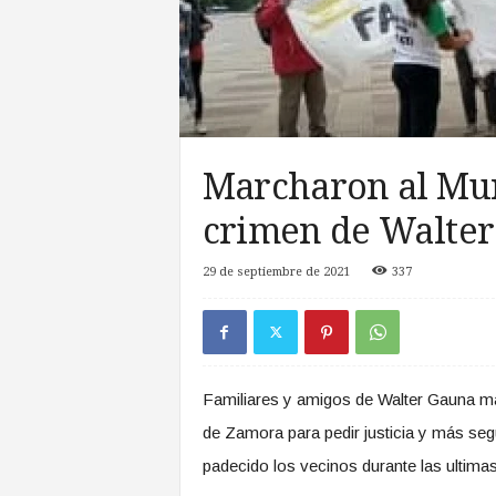
a
s
d
e
Z
o
n
Marcharon al Mun
a
S
crimen de Walte
u
r
29 de septiembre de 2021
337
Familiares y amigos de Walter Gauna
ma
de Zamora para pedir justicia y más seg
padecido los vecinos durante las ultim