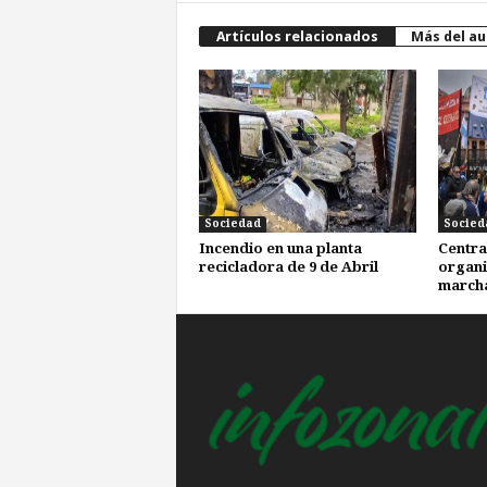
Artículos relacionados
Más del au
Sociedad
Socied
Incendio en una planta
Centra
recicladora de 9 de Abril
organi
marcha