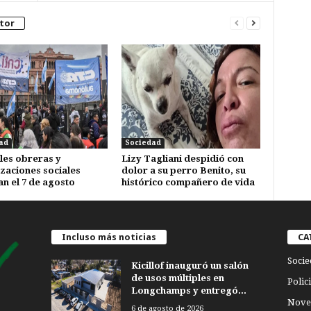
tor
ad
Sociedad
les obreras y
Lizy Tagliani despidió con
zaciones sociales
dolor a su perro Benito, su
n el 7 de agosto
histórico compañero de vida
Incluso más noticias
CA
Socie
Kicillof inauguró un salón
de usos múltiples en
Polici
Longchamps y entregó...
Nove
6 de agosto de 2026