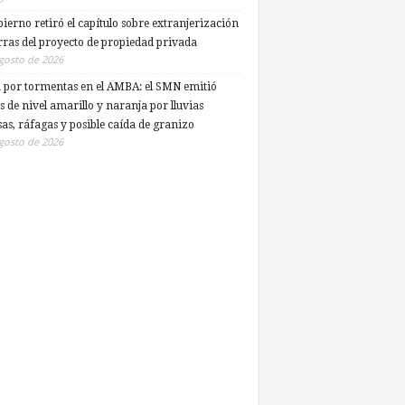
bierno retiró el capítulo sobre extranjerización
erras del proyecto de propiedad privada
gosto de 2026
a por tormentas en el AMBA: el SMN emitió
s de nivel amarillo y naranja por lluvias
sas, ráfagas y posible caída de granizo
gosto de 2026