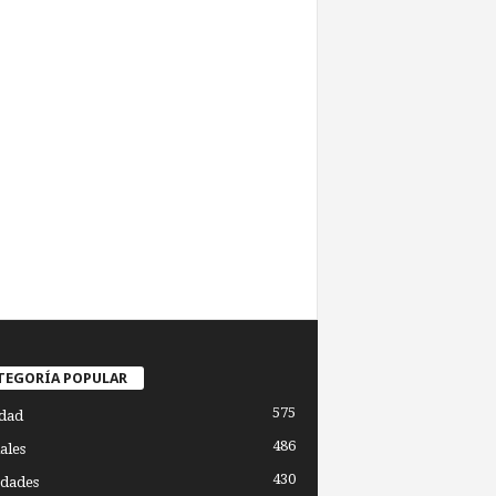
TEGORÍA POPULAR
575
dad
486
ales
430
dades