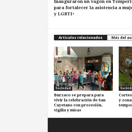
Inauguraron un vagón en Temperl
para fortalecer la asistencia a muj
y LGBTI+
Artículos relacionados
Más del au
Sociedad
Socied
Burzaco se prepara para
Cortes
vivir la celebración de San
y zona
Cayetano con procesión,
tempo
vigilia y misas