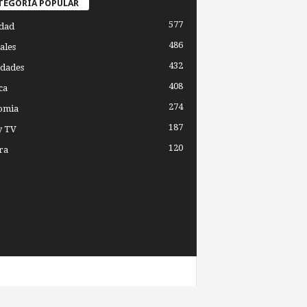
TEGORÍA POPULAR
577
dad
486
ales
432
dades
408
ca
274
omia
187
y TV
120
ra