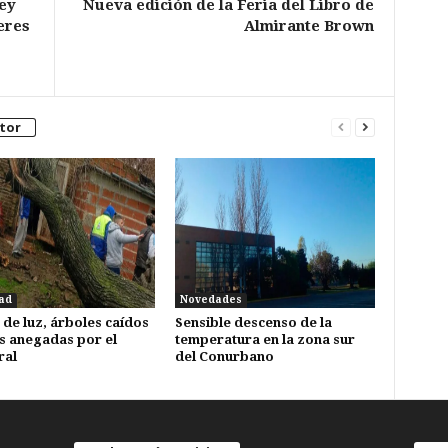
ey
Nueva edición de la Feria del Libro de
eres
Almirante Brown
tor
ad
Novedades
 de luz, árboles caídos
Sensible descenso de la
s anegadas por el
temperatura en la zona sur
ral
del Conurbano