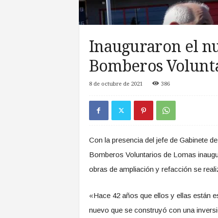
a
s
d
e
Inauguraron el n
Z
o
Bomberos Volunt
n
a
8 de octubre de 2021
386
S
u
r
Con la presencia del jefe de Gabinete de
Bomberos Voluntarios de Lomas inaugu
obras de ampliación y refacción se real
«Hace 42 años que ellos y ellas están e
nuevo que se construyó con una inversi