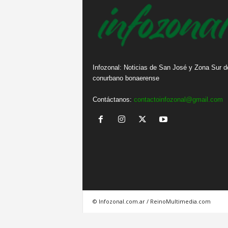
Infozonal: Noticias de San José y Zona Sur d
conurbano bonaerense
Contáctanos:
contactoinfozonal@gmail.com
© Infozonal.com.ar / ReinoMultimedia.com