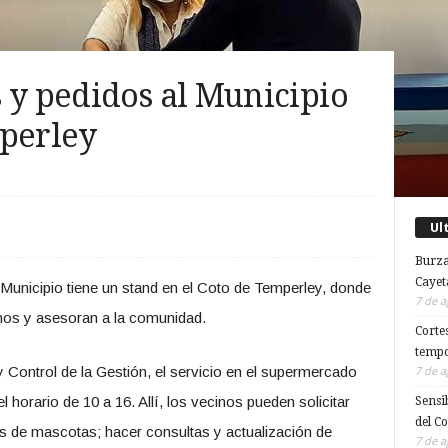
 y pedidos al Municipio
mperley
Ul
Burza
Cayet
 Municipio tiene un stand en el Coto de Temperley, donde
7 de a
amos y asesoran a la comunidad.
Corte
tempo
 Control de la Gestión, el servicio en el supermercado
7 de a
 horario de 10 a 16. Allí, los vecinos pueden solicitar
Sensi
del C
es de mascotas; hacer consultas y actualización de
7 de a