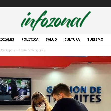
ICIALES
POLITICA
SALUD
CULTURA
TURISMO
l Municipio en el Coto de Temperley