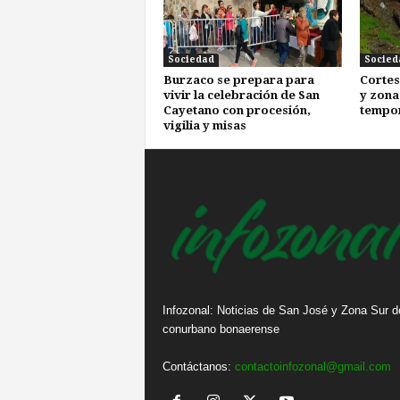
Sociedad
Socied
Burzaco se prepara para
Cortes
vivir la celebración de San
y zona
Cayetano con procesión,
tempo
vigilia y misas
Infozonal: Noticias de San José y Zona Sur d
conurbano bonaerense
Contáctanos:
contactoinfozonal@gmail.com