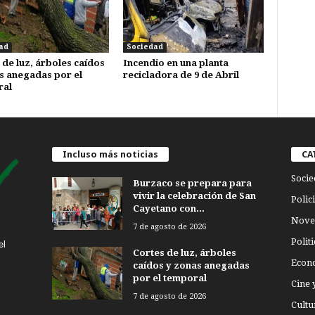
ad
Sociedad
 de luz, árboles caídos
Incendio en una planta
s anegadas por el
recicladora de 9 de Abril
ral
Incluso más noticias
CA
Socie
Burzaco se prepara para
vivir la celebración de San
Polici
Cayetano con...
Nove
7 de agosto de 2026
Politi
el
Cortes de luz, árboles
Econ
caídos y zonas anegadas
por el temporal
Cine 
7 de agosto de 2026
Cultu