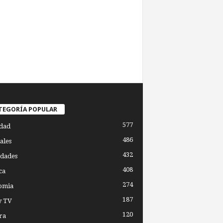
TEGORÍA POPULAR
577
dad
486
ales
432
dades
408
ca
274
omia
187
y TV
120
ra