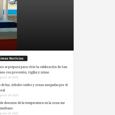
timas Noticias
co se prepara para vivir la celebración de San
ano con procesión, vigilia y misas
gosto de 2026
s de luz, árboles caídos y zonas anegadas por el
ral
gosto de 2026
ble descenso de la temperatura en la zona sur
onurbano
gosto de 2026