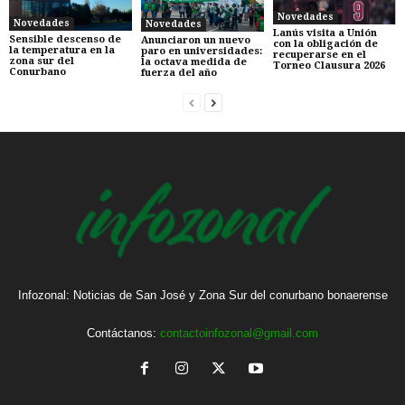
Novedades
Novedades
Novedades
Lanús visita a Unión
Sensible descenso de
Anunciaron un nuevo
con la obligación de
la temperatura en la
paro en universidades:
recuperarse en el
zona sur del
la octava medida de
Torneo Clausura 2026
Conurbano
fuerza del año
Infozonal: Noticias de San José y Zona Sur del conurbano bonaerense
Contáctanos:
contactoinfozonal@gmail.com