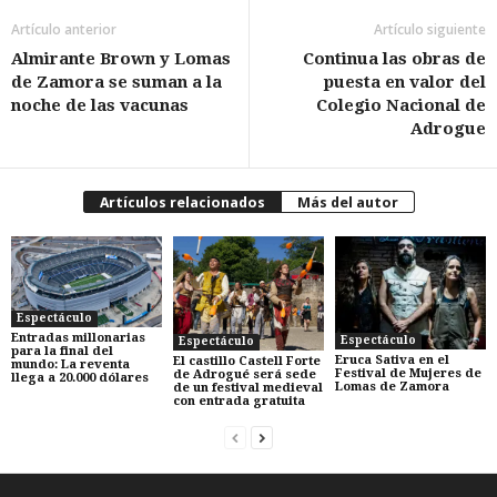
Artículo anterior
Artículo siguiente
Almirante Brown y Lomas
Continua las obras de
de Zamora se suman a la
puesta en valor del
noche de las vacunas
Colegio Nacional de
Adrogue
Artículos relacionados
Más del autor
Espectáculo
Entradas millonarias
Espectáculo
Espectáculo
para la final del
Eruca Sativa en el
El castillo Castell Forte
mundo: La reventa
Festival de Mujeres de
de Adrogué será sede
llega a 20.000 dólares
Lomas de Zamora
de un festival medieval
con entrada gratuita