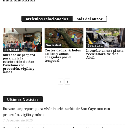
matronatación
Artículos relacionados
Más del autor
Sociedad
Sociedad
Sociedad
Cortes de luz, árboles
Incendio en una planta
caídos y zonas
recicladora de 9 de
Burzaco se prepara
anegadas por el
Abril
para vivir la
temporal
celebración de San
Cayetano con
procesión, vigilia y
misas
Ultimas Noticias
Burzaco se prepara para vivir la celebración de San Cayetano con
procesión, vigilia y misas
7 de agosto de 2026