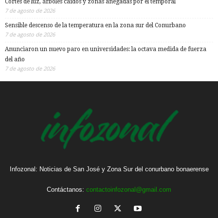
Cortes de luz, árboles caídos y zonas anegadas por el temporal
7 de agosto de 2026
Sensible descenso de la temperatura en la zona sur del Conurbano
7 de agosto de 2026
Anunciaron un nuevo paro en universidades: la octava medida de fuerza
del año
7 de agosto de 2026
Infozonal: Noticias de San José y Zona Sur del conurbano bonaerense
Contáctanos:
contactoinfozonal@gmail.com