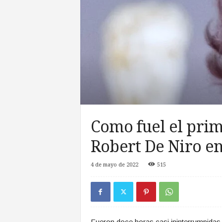
a
s
d
e
Z
o
n
a
S
u
r
Como fuel el prim
Robert De Niro e
4 de mayo de 2022
515
Fueron doce horas casi ininterrumpidas