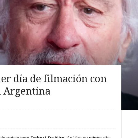
er día de filmación con
n Argentina
 de rodaje para
Robert De Niro
. Así fue su primer día