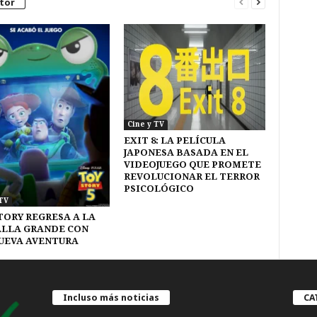
tor
Cine y TV
EXIT 8: LA PELÍCULA
JAPONESA BASADA EN EL
VIDEOJUEGO QUE PROMETE
REVOLUCIONAR EL TERROR
PSICOLÓGICO
TV
TORY REGRESA A LA
LLA GRANDE CON
UEVA AVENTURA
Incluso más noticias
CA