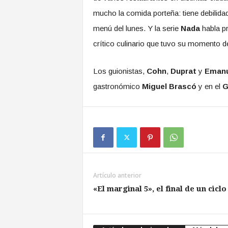
mucho la comida porteña: tiene debilidad 
menú del lunes. Y la serie
Nada
habla p
crítico culinario que tuvo su momento d
Los guionistas,
Cohn
,
Duprat
y
Emanu
gastronómico
Miguel Brascó
y en el
G
Artículo anterior
«El marginal 5», el final de un ciclo