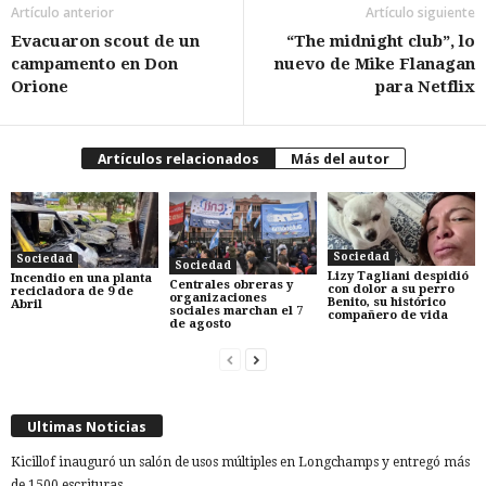
Artículo anterior
Artículo siguiente
Evacuaron scout de un
“The midnight club”, lo
campamento en Don
nuevo de Mike Flanagan
Orione
para Netflix
Artículos relacionados
Más del autor
Sociedad
Sociedad
Sociedad
Lizy Tagliani despidió
Incendio en una planta
Centrales obreras y
con dolor a su perro
recicladora de 9 de
organizaciones
Benito, su histórico
Abril
sociales marchan el 7
compañero de vida
de agosto
Ultimas Noticias
Kicillof inauguró un salón de usos múltiples en Longchamps y entregó más
de 1500 escrituras