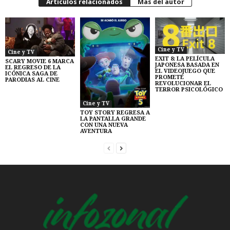
Artículos relacionados
Más del autor
Cine y TV
Cine y TV
EXIT 8: LA PELÍCULA
SCARY MOVIE 6 MARCA
JAPONESA BASADA EN
EL REGRESO DE LA
EL VIDEOJUEGO QUE
ICÓNICA SAGA DE
PROMETE
PARODIAS AL CINE
REVOLUCIONAR EL
TERROR PSICOLÓGICO
Cine y TV
TOY STORY REGRESA A
LA PANTALLA GRANDE
CON UNA NUEVA
AVENTURA