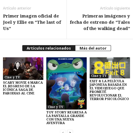
Artículo anterior
Artículo siguiente
Primer imagen oficial de
Primeras imágenes y
Joel y Ellie en “The last of
fecha de estreno de “Tales
Us”
of the walking dead”
Artículos relacionados
Más del autor
Cine y TV
Cine y TV
EXIT 8: LA PELÍCULA
SCARY MOVIE 6 MARCA
JAPONESA BASADA EN
EL REGRESO DE LA
EL VIDEOJUEGO QUE
ICÓNICA SAGA DE
PROMETE
PARODIAS AL CINE
REVOLUCIONAR EL
TERROR PSICOLÓGICO
Cine y TV
TOY STORY REGRESA A
LA PANTALLA GRANDE
CON UNA NUEVA
AVENTURA