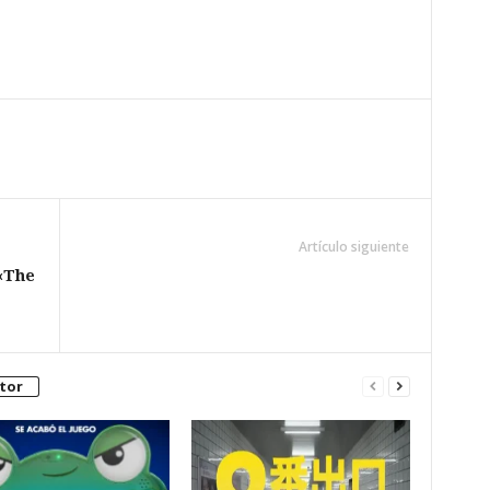
Artículo siguiente
«The
tor