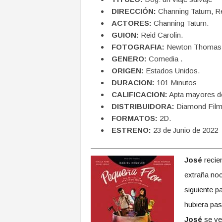
DIRECCIÓN:
Channing Tatum, Re
ACTORES:
Channing Tatum.
GUION:
Reid Carolin.
FOTOGRAFIA:
Newton Thomas S
GENERO:
Comedia .
ORIGEN:
Estados Unidos.
DURACION:
101 Minutos
CALIFICACION:
Apta mayores d
DISTRIBUIDORA:
Diamond Fil
FORMATOS:
2D.
ESTRENO:
23 de Junio de 2022
José
recie
extraña noc
siguiente 
hubiera pas
José
se ve