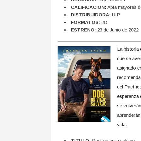
CALIFICACION:
Apta mayores de
DISTRIBUIDORA:
UIP
FORMATOS:
2D.
ESTRENO:
23 de Junio de 2022
La historia
que se aven
asignado en
recomendac
del Pacífic
esperanza d
se volverán
aprenderán 
vida.
TITULO:
Dog: un viaje salvaje