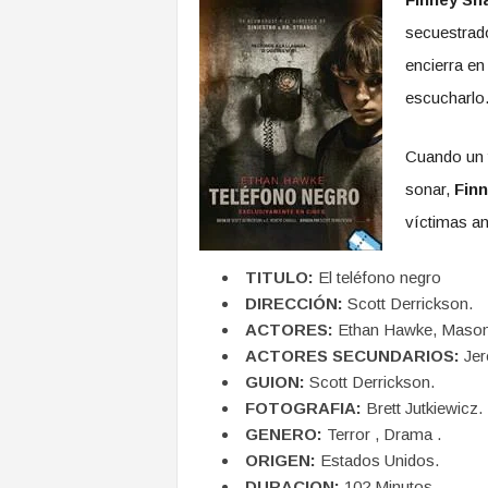
secuestrado
encierra en
escucharlo
Cuando un 
sonar,
Fin
víctimas an
TITULO:
El teléfono negro
DIRECCIÓN:
Scott Derrickson.
ACTORES:
Ethan Hawke, Maso
ACTORES SECUNDARIOS:
Jer
GUION:
Scott Derrickson.
FOTOGRAFIA:
Brett Jutkiewicz.
GENERO:
Terror , Drama .
ORIGEN:
Estados Unidos.
DURACION:
102 Minutos