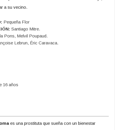
r a su vecino.
:
Pequeña Flor
IÓN:
Santiago Mitre.
la Pons, Melvil Poupaud.
nçoise Lebrun, Éric Caravaca.
e 16 años
Roma
es una prostituta que sueña con un bienestar