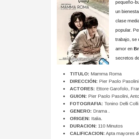
pequeño-bur
un bienesta
clase media
popular. P
trabajo, se
amor en
B
secretos de
TITULO:
Mamma Roma
DIRECCIÓN:
Pier Paolo Pasolini
ACTORES:
Ettore Garofolo, Fran
GUION:
Pier Paolo Pasolini, Anto
FOTOGRAFIA:
Tonino Delli Colli
GENERO:
Drama .
ORIGEN:
Italia.
DURACION:
110 Minutos
CALIFICACION:
Apta mayores d