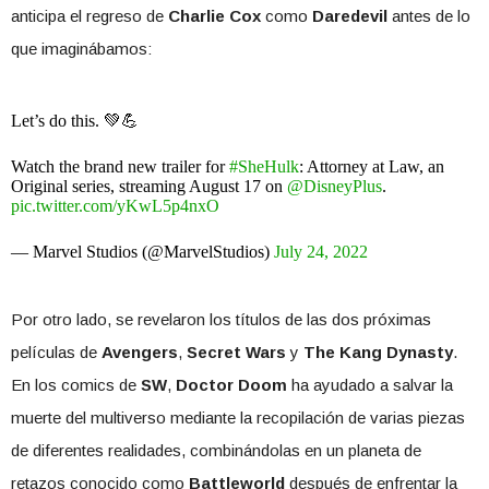
anticipa el regreso de
Charlie Cox
como
Daredevil
antes de lo
que imaginábamos:
Let’s do this. 💚💪
Watch the brand new trailer for
#SheHulk
: Attorney at Law, an
Original series, streaming August 17 on
@DisneyPlus
.
pic.twitter.com/yKwL5p4nxO
— Marvel Studios (@MarvelStudios)
July 24, 2022
Por otro lado, se revelaron los títulos de las dos próximas
películas de
Avengers
,
Secret Wars
y
The Kang Dynasty
.
En los comics de
SW
,
Doctor Doom
ha ayudado a salvar la
muerte del multiverso mediante la recopilación de varias piezas
de diferentes realidades, combinándolas en un planeta de
retazos conocido como
Battleworld
después de enfrentar la