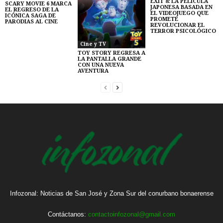
EXIT 8: LA PELÍCULA
SCARY MOVIE 6 MARCA
JAPONESA BASADA EN
EL REGRESO DE LA
EL VIDEOJUEGO QUE
ICÓNICA SAGA DE
PROMETE
PARODIAS AL CINE
REVOLUCIONAR EL
TERROR PSICOLÓGICO
Cine y TV
TOY STORY REGRESA A
LA PANTALLA GRANDE
CON UNA NUEVA
AVENTURA
Infozonal: Noticias de San José y Zona Sur del conurbano bonaerense
Contáctanos:
contactoinfozonal@gmail.com