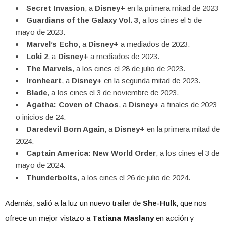
Secret Invasion
, a
Disney+
en la primera mitad de 2023
Guardians of the Galaxy Vol. 3
, a los cines el 5 de
mayo de 2023.
Marvel’s Echo
, a
Disney+
a mediados de 2023.
Loki 2
, a
Disney+
a mediados de 2023.
The Marvels
, a los cines el 28 de julio de 2023.
I
ronheart
, a
Disney+
en la segunda mitad de 2023.
Blade
, a los cines el 3 de noviembre de 2023.
Agatha: Coven of Chaos
, a
Disney+
a finales de 2023
o inicios de 24.
Daredevil Born Again
, a
Disney+
en la primera mitad de
2024.
Captain America: New World Order
, a los cines el 3 de
mayo de 2024.
Thunderbolts
, a los cines el 26 de julio de 2024.
Además, salió a la luz un nuevo trailer de
She-Hulk
, que nos
ofrece un mejor vistazo a
Tatiana Maslany
en acción y