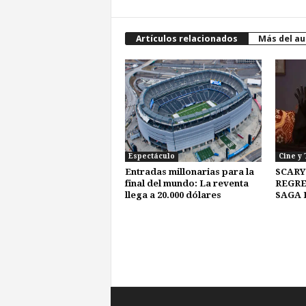
Artículos relacionados
Más del au
Espectáculo
Cine y 
Entradas millonarias para la
SCARY
final del mundo: La reventa
REGRE
llega a 20.000 dólares
SAGA 