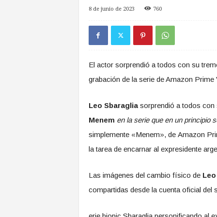
a
8 de junio de 2023
760
s
d
e
Z
o
El actor sorprendió a todos con su trem
n
a
grabación de la serie de Amazon Prime 
S
u
Leo Sbaraglia
sorprendió a todos con s
r
Menem
en la serie que en un principio 
simplemente «Menem», de Amazon Prime 
la tarea de encarnar al expresidente arg
Las imágenes del cambio físico de
Leo
compartidas desde la cuenta oficial del s
erie biopic Sbaraglia personificando al