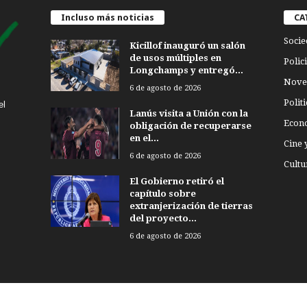
Incluso más noticias
CA
Socie
Kicillof inauguró un salón
de usos múltiples en
Polici
Longchamps y entregó...
Nove
6 de agosto de 2026
Politi
el
Lanús visita a Unión con la
Econ
obligación de recuperarse
en el...
Cine 
6 de agosto de 2026
Cultu
El Gobierno retiró el
capítulo sobre
extranjerización de tierras
del proyecto...
6 de agosto de 2026