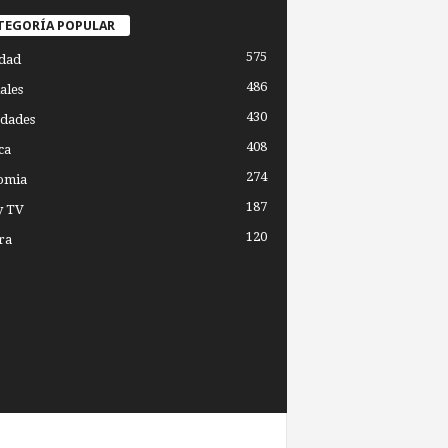
TEGORÍA POPULAR
575
dad
486
ales
430
dades
408
ca
274
omia
187
y TV
120
ra