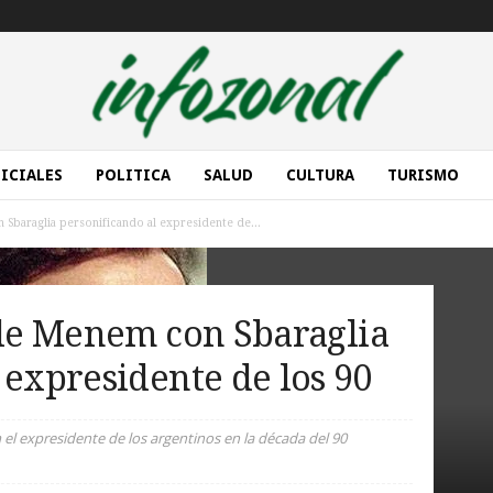
ICIALES
POLITICA
SALUD
CULTURA
TURISMO
 Sbaraglia personificando al expresidente de...
 de Menem con Sbaraglia
 expresidente de los 90
 el expresidente de los argentinos en la década del 90