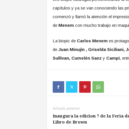
capítulos y ya se van conociendo las pri
comenzó y llamó la atención el impresi
de
Menem
con mucho trabajo en maquill
La biopic de
Carlos Menem
es protago
de
Juan Minujín , Griselda Siciliani,
Sullivan, Cumelén Sanz
y
Campi
, ent
Artículo anterior
Inaugura la edicion 7 de la Feria d
Libro de Brown