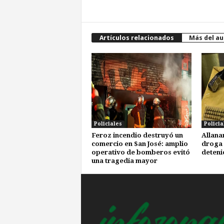
Artículos relacionados
Más del au
Policiales
Policia
Feroz incendio destruyó un
Allana
comercio en San José: amplio
droga 
operativo de bomberos evitó
deteni
una tragedia mayor