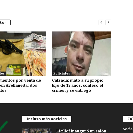
tor
les
Policiales
mientos por venta de
Calzada: mató a su propio
en Avellaneda: dos
hijo de 12 años, confesó el
dos
crimen y se entregó
Incluso más noticias
CA
Socie
Kicillof inauguró un salón