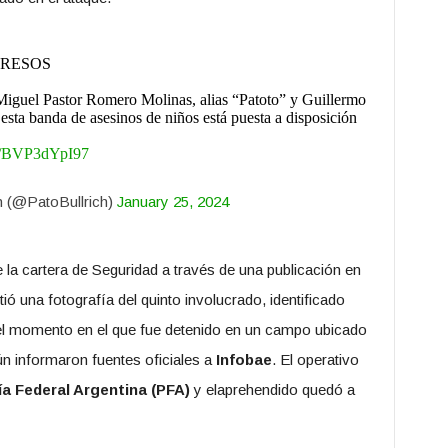
PRESOS
Miguel Pastor Romero Molinas, alias “Patoto” y Guillermo
sta banda de asesinos de niños está puesta a disposición
om/BVP3dYpI97
ch (@PatoBullrich)
January 25, 2024
de la cartera de Seguridad a través de una publicación en
ió una fotografía del quinto involucrado, identificado
 el momento en el que fue detenido en un campo ubicado
ún informaron fuentes oficiales a
Infobae
. El operativo
ía Federal Argentina (PFA)
y elaprehendido quedó a