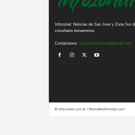
Infozonal: Noticias de San José y Zona Sur d
conurbano bonaerense
Contáctanos:
contactoinfozonal@gmail.com
© Infozonal.com.ar / ReinoMultimedia.com