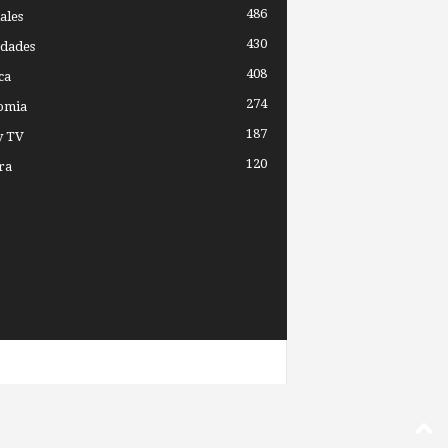
486
ales
430
dades
408
ca
274
omia
187
y TV
120
ra