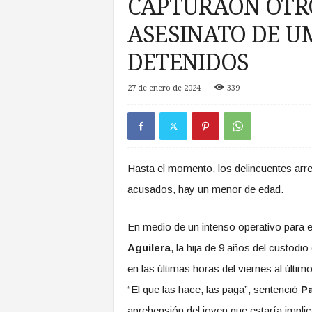
CAPTURAON OTR
a
s
ASESINATO DE U
d
e
DETENIDOS
Z
o
27 de enero de 2024
339
n
a
S
u
r
Hasta el momento, los delincuentes arres
acusados, hay un menor de edad.
En medio de un intenso operativo para e
Aguilera
, la hija de 9 años del custodi
en las últimas horas del viernes al últi
“El que las hace, las paga”, sentenció
Pa
aprehensión del joven que estaría implic