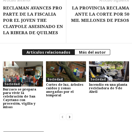
Artículo anterior
Artículo siguiente
RECLAMAN AVANCES PRO
LA PROVINCIA RECLAMA
PARTE DE LA FISCALIA
ANTE LA CORTE POR 50
POR EL JOVEN THE
MIL MILLONES DE PESOS
CLAYPOLE ASESINADO EN
LA RIBERA DE QUILMES
Artículos relacionados
Más del autor
Sociedad
Sociedad
Sociedad
Cortes de luz, árboles
Incendio en una planta
caídos y zonas
recicladora de 9 de
Burzaco se prepara
anegadas por el
Abril
para vivir la
temporal
celebración de San
Cayetano con
procesión, vigilia y
misas