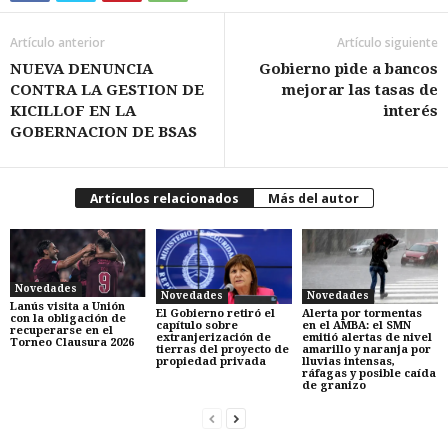
Artículo anterior
Artículo siguiente
NUEVA DENUNCIA
Gobierno pide a bancos
CONTRA LA GESTION DE
mejorar las tasas de
KICILLOF EN LA
interés
GOBERNACION DE BSAS
Artículos relacionados
Más del autor
Novedades
Novedades
Novedades
Lanús visita a Unión
El Gobierno retiró el
Alerta por tormentas
con la obligación de
capítulo sobre
en el AMBA: el SMN
recuperarse en el
extranjerización de
emitió alertas de nivel
Torneo Clausura 2026
tierras del proyecto de
amarillo y naranja por
propiedad privada
lluvias intensas,
ráfagas y posible caída
de granizo