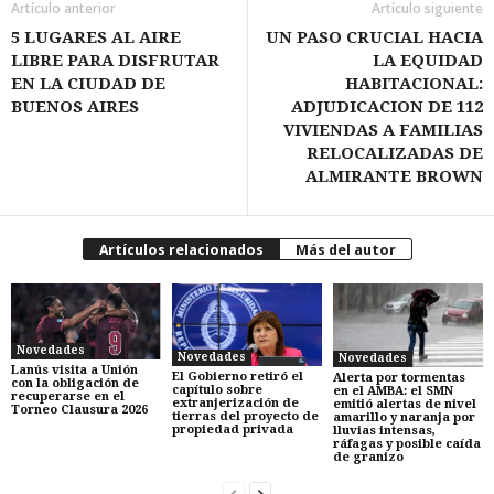
Artículo anterior
Artículo siguiente
5 LUGARES AL AIRE
UN PASO CRUCIAL HACIA
LIBRE PARA DISFRUTAR
LA EQUIDAD
EN LA CIUDAD DE
HABITACIONAL:
BUENOS AIRES
ADJUDICACION DE 112
VIVIENDAS A FAMILIAS
RELOCALIZADAS DE
ALMIRANTE BROWN
Artículos relacionados
Más del autor
Novedades
Novedades
Novedades
Lanús visita a Unión
El Gobierno retiró el
Alerta por tormentas
con la obligación de
capítulo sobre
en el AMBA: el SMN
recuperarse en el
extranjerización de
emitió alertas de nivel
Torneo Clausura 2026
tierras del proyecto de
amarillo y naranja por
propiedad privada
lluvias intensas,
ráfagas y posible caída
de granizo