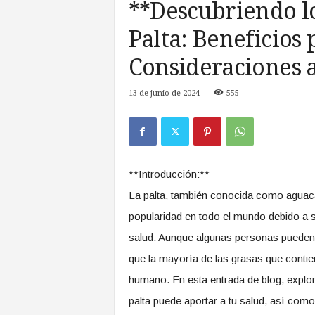
**Descubriendo lo
a
s
Palta: Beneficios 
d
e
Consideraciones a
Z
o
13 de junio de 2024
555
n
a
S
u
r
**Introducción:**
La palta, también conocida como aguacat
popularidad en todo el mundo debido a s
salud. Aunque algunas personas pueden 
que la mayoría de las grasas que contie
humano. En esta entrada de blog, explor
palta puede aportar a tu salud, así com