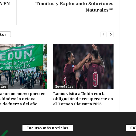
A EN
Tinnitus y Explorando Soluciones
Naturales**
tor
ades
Novedades
aron un nuevo paro en
Lanús visita a Unión con la
sidades: la octava
obligación de recuperarse en
 de fuerza del año
el Torneo Clausura 2026
Incluso más noticias
CA