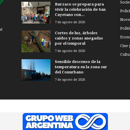
Socie
Burzaco se prepara para
vivir la celebración de San
Polici
Cayetano con...
Nove
7 de agosto de 2026
Politi
el
Cortes de luz, árboles
Econ
caídos y zonas anegadas
por el temporal
Cine 
7 de agosto de 2026
Cultu
Sensible descenso de la
temperatura en la zona sur
del Conurbano
7 de agosto de 2026