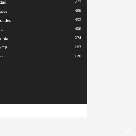
577
dad
486
ales
432
dades
408
ca
274
omia
187
y TV
120
ra