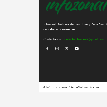
Infozonal: Noticias de San José y Zona Sur d
conurbano bonaerense
Contáctanos:
contactoinfozonal@gmail.com
© Infozonal.com.ar / ReinoMultimedia.com