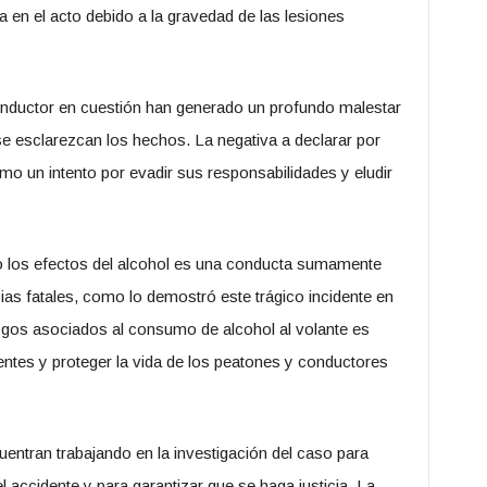
a en el acto debido a la gravedad de las lesiones
conductor en cuestión han generado un profundo malestar
 se esclarezcan los hechos. La negativa a declarar por
mo un intento por evadir sus responsabilidades y eludir
o los efectos del alcohol es una conducta sumamente
as fatales, como lo demostró este trágico incidente en
sgos asociados al consumo de alcohol al volante es
entes y proteger la vida de los peatones y conductores
ntran trabajando en la investigación del caso para
l accidente y para garantizar que se haga justicia. La