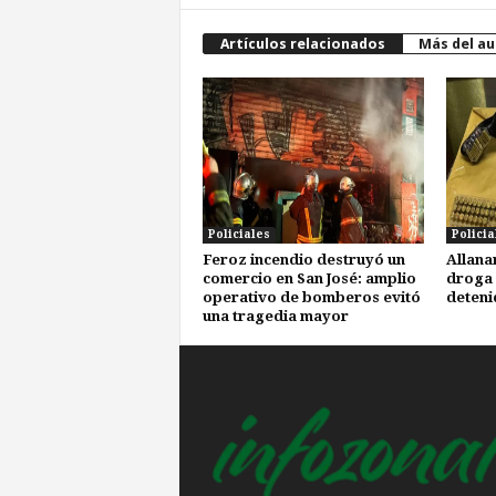
Artículos relacionados
Más del au
Policiales
Policia
Feroz incendio destruyó un
Allana
comercio en San José: amplio
droga 
operativo de bomberos evitó
deteni
una tragedia mayor