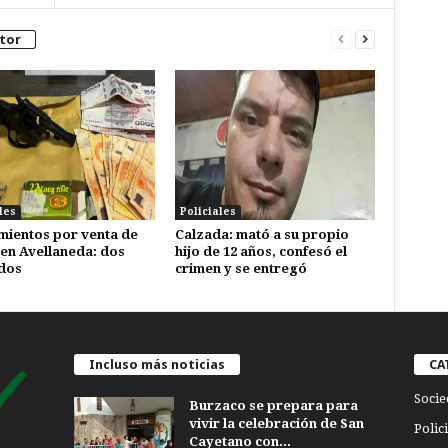
tor
les
Policiales
mientos por venta de
Calzada: mató a su propio
en Avellaneda: dos
hijo de 12 años, confesó el
dos
crimen y se entregó
Incluso más noticias
CA
Socie
Burzaco se prepara para
vivir la celebración de San
Polici
Cayetano con...