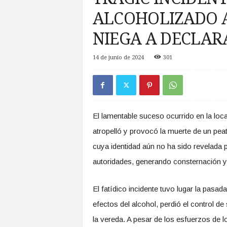
a
ALCOHOLIZADO A
s
d
NIEGA A DECLAR
e
Z
14 de junio de 2024
301
o
n
a
S
u
r
El lamentable suceso ocurrido en la loca
atropelló y provocó la muerte de un pe
cuya identidad aún no ha sido revelada p
autoridades, generando consternación y 
El fatídico incidente tuvo lugar la pasa
efectos del alcohol, perdió el control d
la vereda. A pesar de los esfuerzos de l