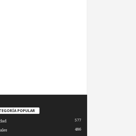
TEGORÍA POPULAR
577
dad
486
ales