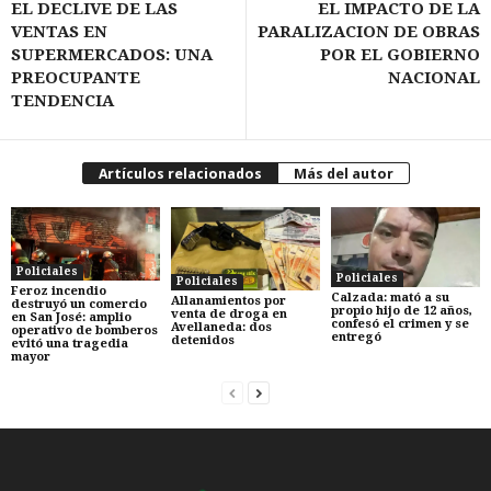
EL DECLIVE DE LAS
EL IMPACTO DE LA
VENTAS EN
PARALIZACION DE OBRAS
SUPERMERCADOS: UNA
POR EL GOBIERNO
PREOCUPANTE
NACIONAL
TENDENCIA
Artículos relacionados
Más del autor
Policiales
Policiales
Policiales
Feroz incendio
Calzada: mató a su
Allanamientos por
destruyó un comercio
propio hijo de 12 años,
venta de droga en
en San José: amplio
confesó el crimen y se
Avellaneda: dos
operativo de bomberos
entregó
detenidos
evitó una tragedia
mayor