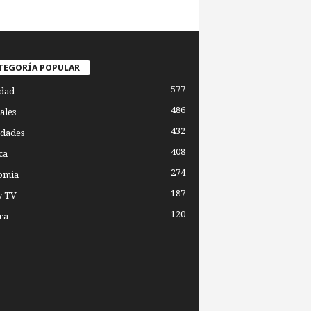
TEGORÍA POPULAR
577
dad
486
ales
432
dades
408
ca
274
omia
187
y TV
120
ra