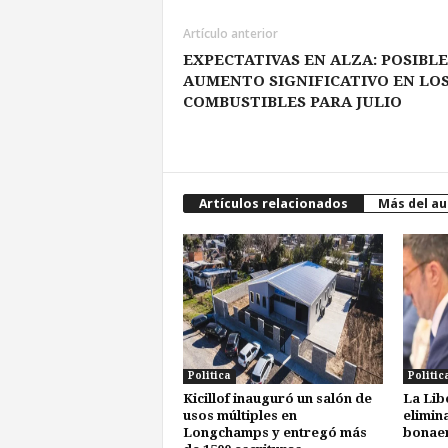
Artículo anterior
EXPECTATIVAS EN ALZA: POSIBLE
AUMENTO SIGNIFICATIVO EN LO
COMBUSTIBLES PARA JULIO
Artículos relacionados
Más del au
Politica
Politic
Kicillof inauguró un salón de
La Lib
usos múltiples en
elimin
Longchamps y entregó más
bonae