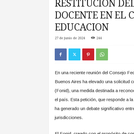
RESTITUCION DE
a
s
DOCENTE EN EL 
d
e
EDUCACION
Z
o
27 de junio de 2024
244
n
a
S
u
r
En una reciente reunión del Consejo Fed
Buenos Aires ha elevado una solicitud cr
(Fonid), una medida destinada a recon
el país. Esta petición, que responde a la
ha generado un debate significativo entr
jurisdicciones.
El Fonid, creado con el propósito de co