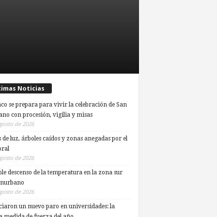
timas Noticias
co se prepara para vivir la celebración de San
ano con procesión, vigilia y misas
gosto de 2026
s de luz, árboles caídos y zonas anegadas por el
ral
gosto de 2026
ble descenso de la temperatura en la zona sur
onurbano
gosto de 2026
iaron un nuevo paro en universidades: la
a medida de fuerza del año