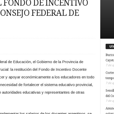
L FONDO DE INCENTIVO
CONSEJO FEDERAL DE
Ul
Burza
Cayet
eral de Educación, el Gobierno de la Provincia de
7 de a
ucial: la restitución del Fondo de Incentivo Docente
Corte
ocer y apoyar económicamente a los educadores en todo
tempo
7 de a
 necesidad de fortalecer el sistema educativo provincial,
Sensi
e autoridades educativas y representantes de otras
del C
7 de a
Anunc
mplementar los salarios de los docentes argentinos, se
octav