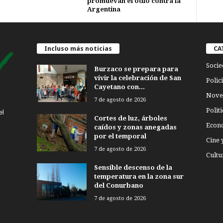
promuevan el odio contra la
Argentina
Incluso más noticias
CA
Socie
Burzaco se prepara para
vivir la celebración de San
Polici
Cayetano con...
Nove
7 de agosto de 2026
Politi
el
Cortes de luz, árboles
Econ
caídos y zonas anegadas
por el temporal
Cine 
7 de agosto de 2026
Cultu
Sensible descenso de la
temperatura en la zona sur
del Conurbano
7 de agosto de 2026