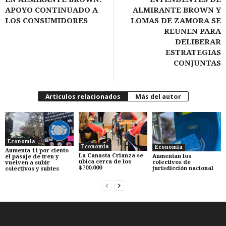
APOYO CONTINUADO A
ALMIRANTE BROWN Y
LOS CONSUMIDORES
LOMAS DE ZAMORA SE
REUNEN PARA
DELIBERAR
ESTRATEGIAS
CONJUNTAS
Artículos relacionados
Más del autor
Economia
Economia
Economia
Aumenta 11 por ciento
La Canasta Crianza se
Aumentan los
el pasaje de tren y
ubica cerca de los
colectivos de
vuelven a subir
$700.000
jurisdicción nacional
colectivos y subtes