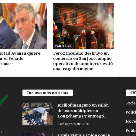
a
Policiales
ertad Avanza quiere
Feroz incendio destruyó un
ar el Senado
comercio en San José: amplio
rense
operativo de bomberos evitó
una tragedia mayor
Incluso más noticias
CA
Socie
Kicillof inauguró un salón
de usos múltiples en
Polici
Longchamps y entregó...
Nove
6 de agosto de 2026
Politi
el
Lanús visita a Unión con la