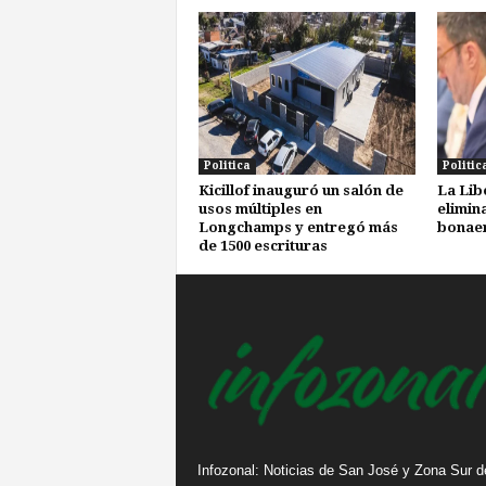
Politica
Politic
Kicillof inauguró un salón de
La Lib
usos múltiples en
elimin
Longchamps y entregó más
bonae
de 1500 escrituras
Infozonal: Noticias de San José y Zona Sur d