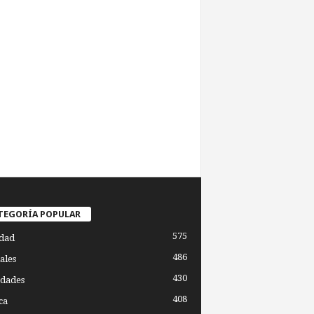
TEGORÍA POPULAR
575
dad
486
ales
430
dades
408
ca