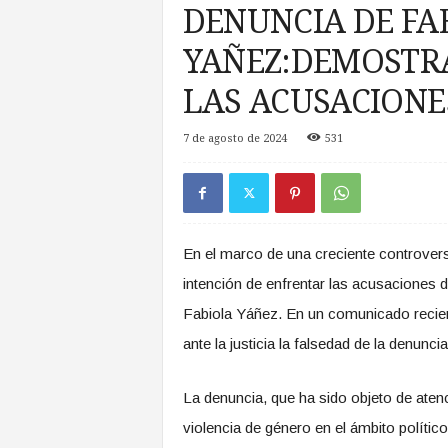
DENUNCIA DE FA
a
s
YAÑEZ:DEMOSTR
d
e
LAS ACUSACIONE
Z
o
n
7 de agosto de 2024
531
a
S
u
r
En el marco de una creciente controvers
intención de enfrentar las acusaciones 
Fabiola Yáñez. En un comunicado recie
ante la justicia la falsedad de la denunc
La denuncia, que ha sido objeto de aten
violencia de género en el ámbito polític