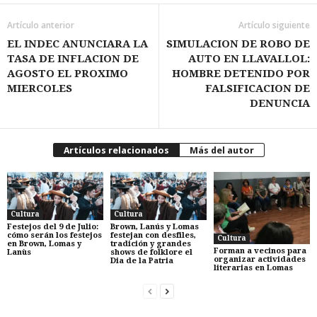
Artículo anterior
Artículo siguiente
EL INDEC ANUNCIARA LA
SIMULACION DE ROBO DE
TASA DE INFLACION DE
AUTO EN LLAVALLOL:
AGOSTO EL PROXIMO
HOMBRE DETENIDO POR
MIERCOLES
FALSIFICACION DE
DENUNCIA
Artículos relacionados
Más del autor
Cultura
Cultura
Festejos del 9 de Julio:
Brown, Lanús y Lomas
cómo serán los festejos
festejan con desfiles,
Cultura
en Brown, Lomas y
tradición y grandes
Forman a vecinos para
Lanùs
shows de folklore el
organizar actividades
Dia de la Patria
literarias en Lomas