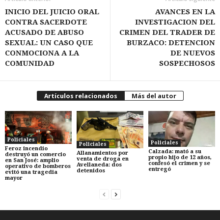
INICIO DEL JUICIO ORAL
AVANCES EN LA
CONTRA SACERDOTE
INVESTIGACION DEL
ACUSADO DE ABUSO
CRIMEN DEL TRADER DE
SEXUAL: UN CASO QUE
BURZACO: DETENCION
CONMOCIONA A LA
DE NUEVOS
COMUNIDAD
SOSPECHOSOS
Artículos relacionados
Más del autor
Policiales
Policiales
Policiales
Feroz incendio
Calzada: mató a su
Allanamientos por
destruyó un comercio
propio hijo de 12 años,
venta de droga en
en San José: amplio
confesó el crimen y se
Avellaneda: dos
operativo de bomberos
entregó
detenidos
evitó una tragedia
mayor