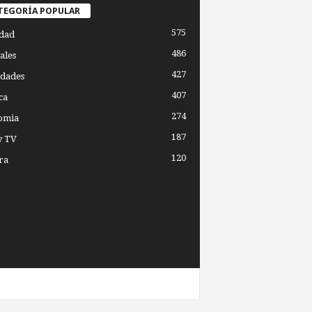
TEGORÍA POPULAR
575
dad
486
ales
427
dades
407
ca
274
omia
187
y TV
120
ra