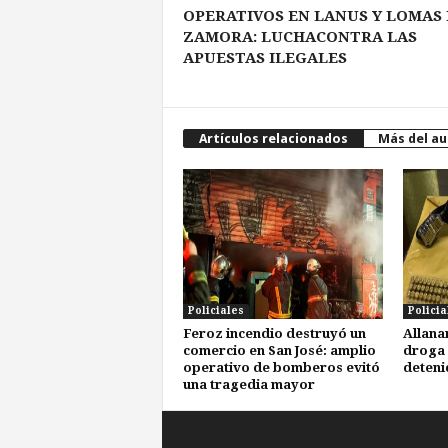
OPERATIVOS EN LANUS Y LOMAS
ZAMORA: LUCHACONTRA LAS
APUESTAS ILEGALES
Artículos relacionados
Más del au
Policiales
Policia
Feroz incendio destruyó un
Allana
comercio en San José: amplio
droga 
operativo de bomberos evitó
deteni
una tragedia mayor