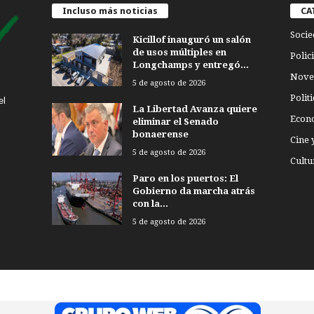
Incluso más noticias
CA
Socie
Kicillof inauguró un salón
de usos múltiples en
Polici
Longchamps y entregó...
Nove
5 de agosto de 2026
Politi
el
La Libertad Avanza quiere
Econ
eliminar el Senado
bonaerense
Cine 
5 de agosto de 2026
Cultu
Paro en los puertos: El
Gobierno da marcha atrás
con la...
5 de agosto de 2026