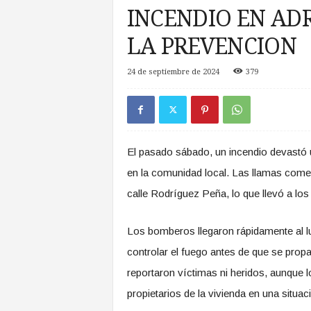
a
INCENDIO EN AD
s
d
LA PREVENCION
e
Z
24 de septiembre de 2024
379
o
n
a
S
u
El pasado sábado, un incendio devastó
r
en la comunidad local. Las llamas comen
calle Rodríguez Peña, lo que llevó a los
Los bomberos llegaron rápidamente al lug
controlar el fuego antes de que se pro
reportaron víctimas ni heridos, aunque l
propietarios de la vivienda en una situaci