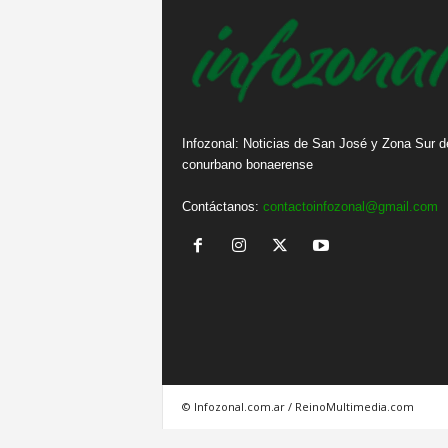
Infozonal: Noticias de San José y Zona Sur d
conurbano bonaerense
Contáctanos:
contactoinfozonal@gmail.com
© Infozonal.com.ar / ReinoMultimedia.com