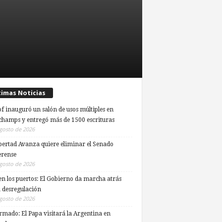
timas Noticias
of inauguró un salón de usos múltiples en
hamps y entregó más de 1500 escrituras
gosto de 2026
bertad Avanza quiere eliminar el Senado
rense
gosto de 2026
en los puertos: El Gobierno da marcha atrás
a desregulación
gosto de 2026
rmado: El Papa visitará la Argentina en