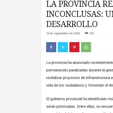
LA PROVINCIA R
a
s
INCONCLUSAS: U
d
e
DESARROLLO
Z
o
24 de septiembre de 2024
262
n
a
S
u
r
La provincia ha anunciado recientemente
permanecido paralizadas durante la gesti
revitalizar proyectos de infraestructura
vida de los ciudadanos y fomentan el de
El gobierno provincial ha identificado m
serán priorizadas. Entre ellas, se encue