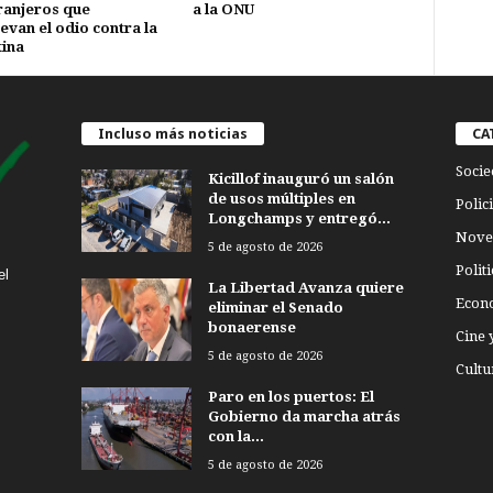
ranjeros que
a la ONU
van el odio contra la
ina
Incluso más noticias
CA
Socie
Kicillof inauguró un salón
de usos múltiples en
Polici
Longchamps y entregó...
Nove
5 de agosto de 2026
Politi
el
La Libertad Avanza quiere
Econ
eliminar el Senado
bonaerense
Cine 
5 de agosto de 2026
Cultu
Paro en los puertos: El
Gobierno da marcha atrás
con la...
5 de agosto de 2026