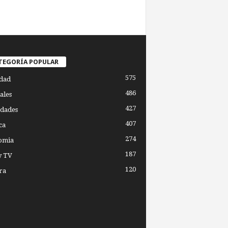
TEGORÍA POPULAR
575
dad
486
ales
427
dades
407
ca
274
omia
187
y TV
120
ra