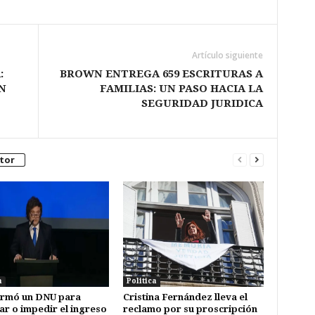
Artículo siguiente
:
BROWN ENTREGA 659 ESCRITURAS A
N
FAMILIAS: UN PASO HACIA LA
SEGURIDAD JURIDICA
tor
a
Politica
firmó un DNU para
Cristina Fernández lleva el
ar o impedir el ingreso
reclamo por su proscripción