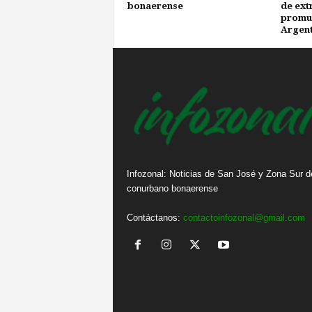
bonaerense
de ext
promue
Argent
Infozonal: Noticias de San José y Zona Sur d
conurbano bonaerense
Contáctanos:
contactoinfozonal@gmail.com