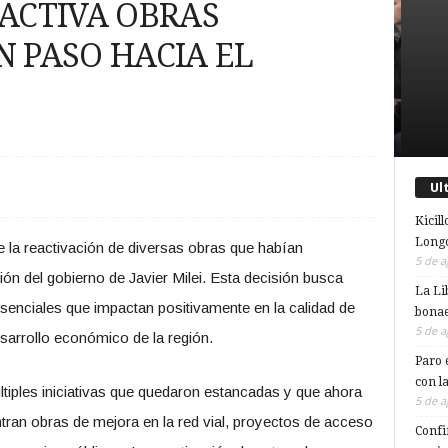
EACTIVA OBRAS
N PASO HACIA EL
Ul
Kicill
Longc
 la reactivación de diversas obras que habían
5 de a
ón del gobierno de Javier Milei. Esta decisión busca
La Li
 esenciales que impactan positivamente en la calidad de
bonae
5 de a
sarrollo económico de la región.
Paro 
con l
últiples iniciativas que quedaron estancadas y que ahora
5 de a
ntran obras de mejora en la red vial, proyectos de acceso
Confi