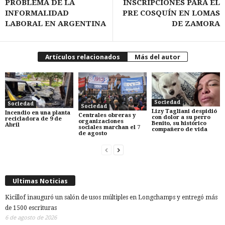
PROBLEMA DE LA
INSCRIPCIONES PARA EL
INFORMALIDAD
PRE COSQUÍN EN LOMAS
LABORAL EN ARGENTINA
DE ZAMORA
Artículos relacionados
Más del autor
Sociedad
Sociedad
Sociedad
Lizy Tagliani despidió
Incendio en una planta
Centrales obreras y
con dolor a su perro
recicladora de 9 de
organizaciones
Benito, su histórico
Abril
sociales marchan el 7
compañero de vida
de agosto
Ultimas Noticias
Kicillof inauguró un salón de usos múltiples en Longchamps y entregó más
de 1500 escrituras
6 de agosto de 2026