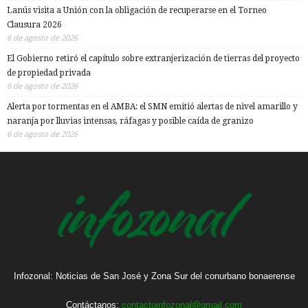
Lanús visita a Unión con la obligación de recuperarse en el Torneo
Clausura 2026
6 de agosto de 2026
El Gobierno retiró el capítulo sobre extranjerización de tierras del proyecto
de propiedad privada
6 de agosto de 2026
Alerta por tormentas en el AMBA: el SMN emitió alertas de nivel amarillo y
naranja por lluvias intensas, ráfagas y posible caída de granizo
6 de agosto de 2026
Infozonal: Noticias de San José y Zona Sur del conurbano bonaerense
Contáctanos:
contactoinfozonal@gmail.com