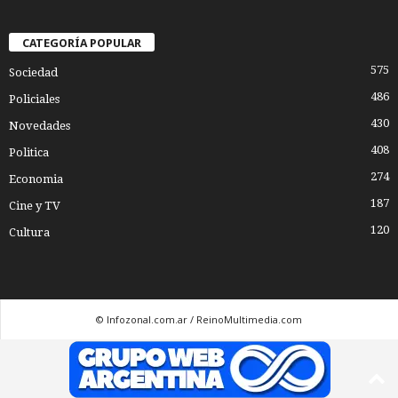
CATEGORÍA POPULAR
575
Sociedad
486
Policiales
430
Novedades
408
Politica
274
Economia
187
Cine y TV
120
Cultura
© Infozonal.com.ar / ReinoMultimedia.com