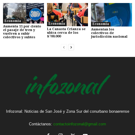
Economia
Economia
Economia
Aumenta 11 por ciento
La Canasta Crianza se
Aumentan los
el pasaje de tren y
ubica cerca de los
colectivos de
vuelven a subir
$700.000
jurisdicción nacional
colectivos y subtes
Infozonal: Noticias de San José y Zona Sur del conurbano bonaerense
Contáctanos:
contactoinfozonal@gmail.com