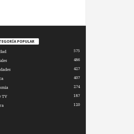
TEGORÍA POPULAR
575
dad
486
ales
427
dades
407
ca
274
omia
187
y TV
120
ra