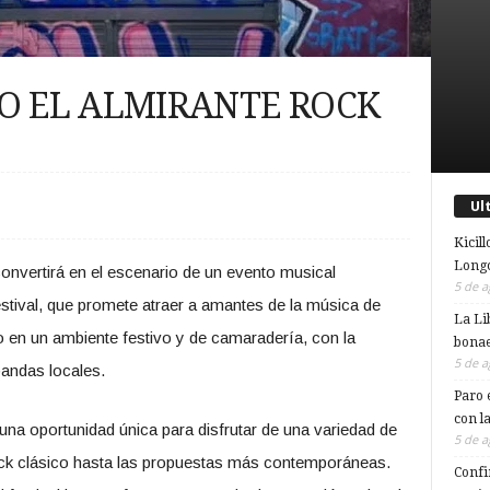
O EL ALMIRANTE ROCK
Ul
Kicill
Longc
onvertirá en el escenario de un evento musical
5 de a
stival, que promete atraer a amantes de la música de
La Li
o en un ambiente festivo y de camaradería, con la
bonae
5 de a
bandas locales.
Paro 
con l
na oportunidad única para disfrutar de una variedad de
5 de a
ock clásico hasta las propuestas más contemporáneas.
Confi