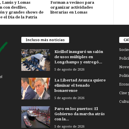
 Lanús y Lomas
Forman a vecinos para
n con desfiles,
organizar actividades
ión y grandes shows de
literarias en Lomas
e el Dia de la Patria
Incluso más noticias
CA
Socie
Kicillof inauguró un salón
de usos múltiples en
Polici
Longchamps y entregó...
Nove
5 de agosto de 2026
Politi
el
La Libertad Avanza quiere
Econ
eliminar el Senado
bonaerense
Cine 
5 de agosto de 2026
Cultu
Paro en los puertos: El
Gobierno da marcha atrás
con la...
5 de agosto de 2026