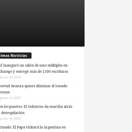
timas Noticias
of inauguró un salón de usos múltiples en
hamps y entregó más de 1500 escrituras
gosto de 2026
bertad Avanza quiere eliminar el Senado
rense
gosto de 2026
en los puertos: El Gobierno da marcha atrás
a desregulación
gosto de 2026
rmado: El Papa visitará la Argentina en