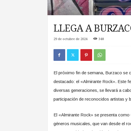
a
s
d
e
LLEGA A BURZAC
Z
o
29 de octubre de 2024
348
n
a
S
u
r
El próximo fin de semana, Burzaco se c
destacado: el «Almirante Rock». Este fe
diversas generaciones, se llevará a cab
participación de reconocidos artistas y 
El «Almirante Rock» se presenta como u
géneros musicales, que van desde el r