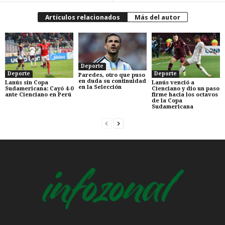
Artículos relacionados
Más del autor
Deporte
Deporte
Deporte
Paredes, otro que puso
en duda su continuidad
Lanús sin Copa
Lanús venció a
en la Selección
Sudamericana: Cayó 4-0
Cienciano y dio un paso
ante Cienciano en Perú
firme hacia los octavos
de la Copa
Sudamericana