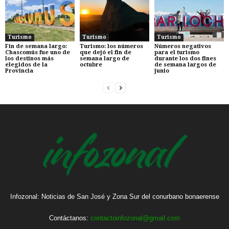
Turismo
Turismo
Turismo
Fin de semana largo:
Turismo: los números
Números negativos
Chascomús fue uno de
que dejó el fin de
para el turismo
los destinos más
semana largo de
durante los dos fines
elegidos de la
octubre
de semana largos de
Provincia
junio
Infozonal: Noticias de San José y Zona Sur del conurbano bonaerense
Contáctanos:
contactoinfozonal@gmail.com