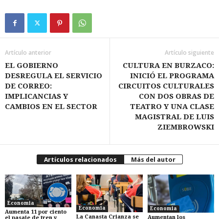
Artículo anterior
Artículo siguiente
EL GOBIERNO
CULTURA EN BURZACO:
DESREGULA EL SERVICIO
INICIÓ EL PROGRAMA
DE CORREO:
CIRCUITOS CULTURALES
IMPLICANCIAS Y
CON DOS OBRAS DE
CAMBIOS EN EL SECTOR
TEATRO Y UNA CLASE
MAGISTRAL DE LUIS
ZIEMBROWSKI
Artículos relacionados
Más del autor
Economia
Economia
Economia
Aumenta 11 por ciento
La Canasta Crianza se
Aumentan los
el pasaje de tren y