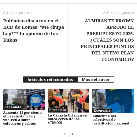
Artículo anterior
Artículo siguiente
Polémico discurso en el
ALMIRANTE BROWN
HCD de Lomas: “Me chupa
APROBÓ EL
la p*** la opinión de los
PRESUPUESTO 2025:
Kukas”
¿CUÁLES SON LOS
PRINCIPALES PUNTOS
DEL NUEVO PLAN
ECONÓMICO?
Artículos relacionados
Más del autor
Economia
Economia
Economia
Aumenta 11 por ciento
La Canasta Crianza se
Aumentan los
el pasaje de tren y
ubica cerca de los
colectivos de
vuelven a subir
$700.000
jurisdicción nacional
colectivos y subtes