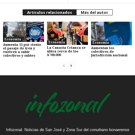
Artículos relacionados
Más del autor
Economia
Economia
Economia
Aumenta 11 por ciento
La Canasta Crianza se
Aumentan los
el pasaje de tren y
ubica cerca de los
colectivos de
vuelven a subir
$700.000
jurisdicción nacional
colectivos y subtes
Infozonal: Noticias de San José y Zona Sur del conurbano bonaerense