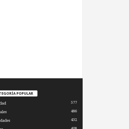
TEGORÍA POPULAR
577
dad
486
ales
432
dades
408