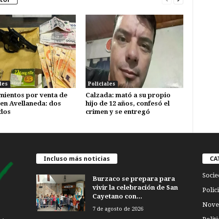
les
Policiales
mientos por venta de
Calzada: mató a su propio
en Avellaneda: dos
hijo de 12 años, confesó el
dos
crimen y se entregó
Incluso más noticias
CA
Socie
Burzaco se prepara para
vivir la celebración de San
Polici
Cayetano con...
Nove
7 de agosto de 2026