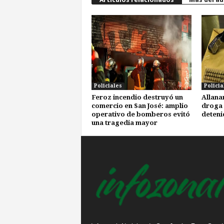
Policiales
Policia
Feroz incendio destruyó un
Allana
comercio en San José: amplio
droga 
operativo de bomberos evitó
deteni
una tragedia mayor