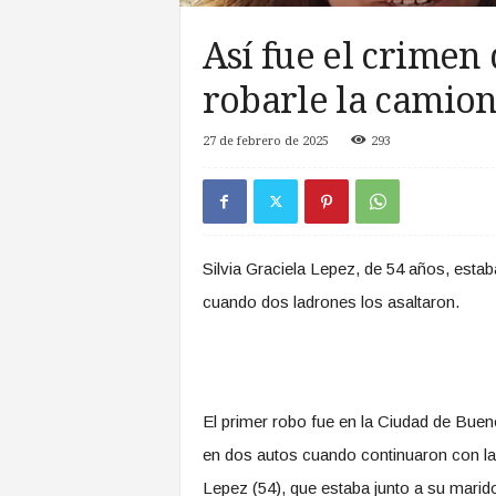
a
s
Así fue el crimen
d
e
robarle la camion
Z
o
27 de febrero de 2025
293
n
a
S
u
r
Silvia Graciela Lepez, de 54 años, esta
cuando dos ladrones los asaltaron.
El primer robo fue en la Ciudad de Buen
en dos autos cuando continuaron con la se
Lepez (54), que estaba junto a su marido 