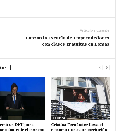
Artículo siguiente
Lanzan la Escuela de Emprendedores
con clases gratuitas en Lomas
tor
a
Politica
firmó un DNU para
Cristina Fernández lleva el
ar o impedir el ingreso
reclamo por su proscripción