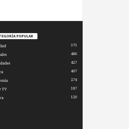
TEGORÍA POPULAR
575
dad
486
ales
427
dades
407
ca
274
omia
187
y TV
120
ra