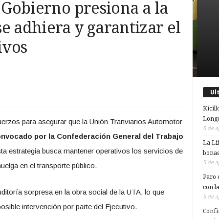
l Gobierno presiona a la
e adhiera y garantizar el
ivos
Ul
Kicill
Longc
fuerzos para asegurar que la Unión Tranviarios Automotor
5 de a
onvocado por la Confederación General del Trabajo
La Li
a estrategia busca mantener operativos los servicios de
bonae
5 de a
uelga en el transporte público.
Paro 
con l
ditoría sorpresa en la obra social de la UTA, lo que
5 de a
sible intervención por parte del Ejecutivo.
Confi