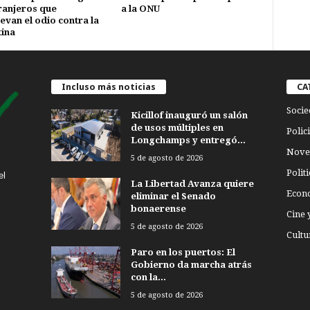
ranjeros que
a la ONU
van el odio contra la
ina
Incluso más noticias
CA
Socie
Kicillof inauguró un salón
de usos múltiples en
Polici
Longchamps y entregó...
Nove
5 de agosto de 2026
Politi
el
La Libertad Avanza quiere
Econ
eliminar el Senado
bonaerense
Cine 
5 de agosto de 2026
Cultu
Paro en los puertos: El
Gobierno da marcha atrás
con la...
5 de agosto de 2026