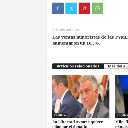
Artículo anterior
Las ventas minoristas de las PYME
aumentaron un 10,5%,
Artículos relacionados
Más del au
Politica
Politic
La Libertad Avanza quiere
Milei 
eliminar el Senado
expuls