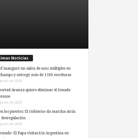
timas Noticias
of inauguró un salón de usos múltiples en
hamps y entregó más de 1500 escrituras
gosto de 2026
bertad Avanza quiere eliminar el Senado
rense
gosto de 2026
en los puertos: El Gobierno da marcha atrás
a desregulación
gosto de 2026
rmado: El Papa visitará la Argentina en