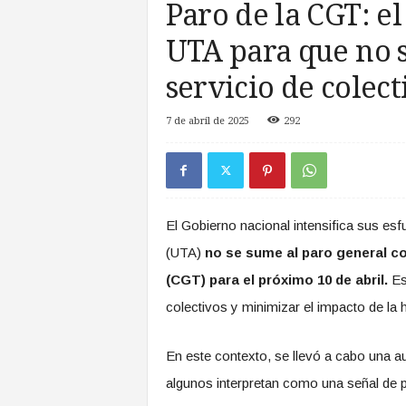
Paro de la CGT: e
a
s
UTA para que no s
d
e
servicio de colect
Z
o
7 de abril de 2025
292
n
a
S
u
r
El Gobierno nacional intensifica sus es
(UTA)
no se sume al paro general c
(CGT) para el próximo 10 de abril.
Est
colectivos y minimizar el impacto de la h
En este contexto, se llevó a cabo una au
algunos interpretan como una señal de po