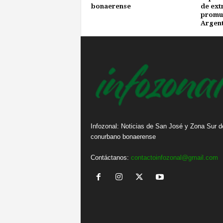
bonaerense
de ext
promue
Argent
Infozonal: Noticias de San José y Zona Sur d
conurbano bonaerense
Contáctanos:
contactoinfozonal@gmail.com