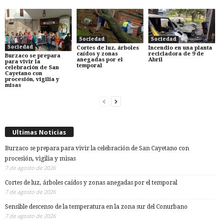
Sociedad
Sociedad
Sociedad
Cortes de luz, árboles
Incendio en una planta
caídos y zonas
recicladora de 9 de
Burzaco se prepara
anegadas por el
Abril
para vivir la
temporal
celebración de San
Cayetano con
procesión, vigilia y
misas
Ultimas Noticias
Burzaco se prepara para vivir la celebración de San Cayetano con
procesión, vigilia y misas
7 de agosto de 2026
Cortes de luz, árboles caídos y zonas anegadas por el temporal
7 de agosto de 2026
Sensible descenso de la temperatura en la zona sur del Conurbano
7 de agosto de 2026