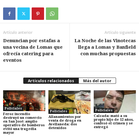
Artículo anterior
Artículo siguiente
Denuncian por estafas a
La Noche de las Vinotecas
una vecina de Lomas que
llega a Lomas y Banfield
ofrecía catering para
con muchas propuestas
eventos
Artículos relacionados
Más del autor
Policiales
Policiales
Policiales
Feroz incendio
Calzada: mató a su
Allanamientos por
destruyó un comercio
propio hijo de 12 años,
venta de droga en
en San José: amplio
confesó el crimen y se
Avellaneda: dos
operativo de bomberos
entregó
detenidos
evitó una tragedia
mayor