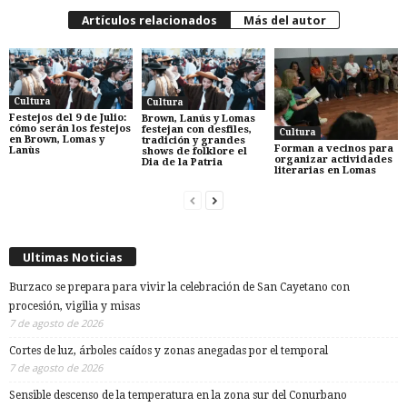
Artículos relacionados
Más del autor
Cultura
Cultura
Festejos del 9 de Julio:
Brown, Lanús y Lomas
cómo serán los festejos
festejan con desfiles,
Cultura
en Brown, Lomas y
tradición y grandes
Forman a vecinos para
Lanùs
shows de folklore el
organizar actividades
Dia de la Patria
literarias en Lomas
Ultimas Noticias
Burzaco se prepara para vivir la celebración de San Cayetano con
procesión, vigilia y misas
7 de agosto de 2026
Cortes de luz, árboles caídos y zonas anegadas por el temporal
7 de agosto de 2026
Sensible descenso de la temperatura en la zona sur del Conurbano