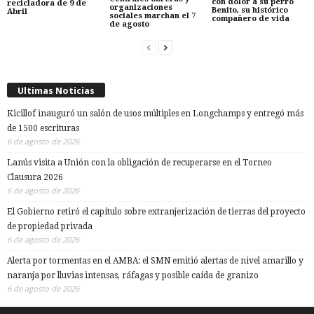
con dolor a su perro
recicladora de 9 de
organizaciones
Benito, su histórico
Abril
sociales marchan el 7
compañero de vida
de agosto
Ultimas Noticias
Kicillof inauguró un salón de usos múltiples en Longchamps y entregó más
de 1500 escrituras
6 de agosto de 2026
Lanús visita a Unión con la obligación de recuperarse en el Torneo
Clausura 2026
6 de agosto de 2026
El Gobierno retiró el capítulo sobre extranjerización de tierras del proyecto
de propiedad privada
6 de agosto de 2026
Alerta por tormentas en el AMBA: el SMN emitió alertas de nivel amarillo y
naranja por lluvias intensas, ráfagas y posible caída de granizo
6 de agosto de 2026