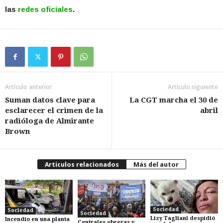
las
redes oficiales
.
Artículo anterior
Artículo siguiente
Suman datos clave para
La CGT marcha el 30 de
esclarecer el crimen de la
abril
radióloga de Almirante
Brown
Artículos relacionados
Más del autor
Sociedad
Sociedad
Sociedad
Lizy Tagliani despidió
Incendio en una planta
Centrales obreras y