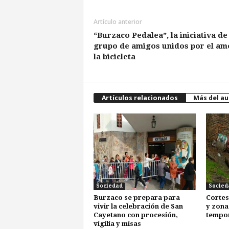
Artículo anterior
“Burzaco Pedalea”, la iniciativa de
grupo de amigos unidos por el am
la bicicleta
Artículos relacionados
Más del au
Sociedad
Socied
Burzaco se prepara para
Cortes
vivir la celebración de San
y zona
Cayetano con procesión,
tempo
vigilia y misas