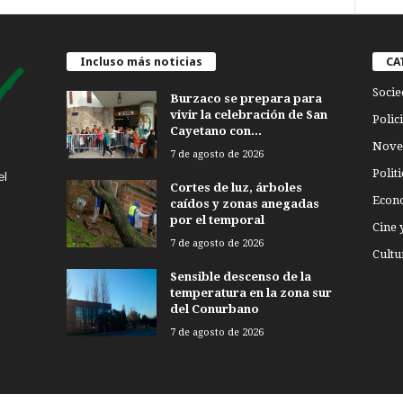
Incluso más noticias
CA
Socie
Burzaco se prepara para
vivir la celebración de San
Polici
Cayetano con...
Nove
7 de agosto de 2026
Politi
el
Cortes de luz, árboles
Econ
caídos y zonas anegadas
por el temporal
Cine 
7 de agosto de 2026
Cultu
Sensible descenso de la
temperatura en la zona sur
del Conurbano
7 de agosto de 2026