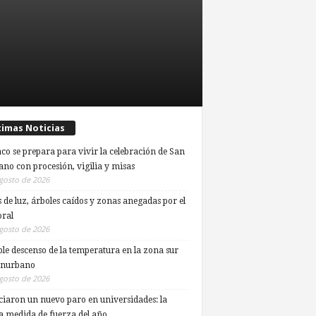
timas Noticias
co se prepara para vivir la celebración de San
ano con procesión, vigilia y misas
gosto de 2026
s de luz, árboles caídos y zonas anegadas por el
ral
gosto de 2026
ble descenso de la temperatura en la zona sur
onurbano
gosto de 2026
iaron un nuevo paro en universidades: la
a medida de fuerza del año