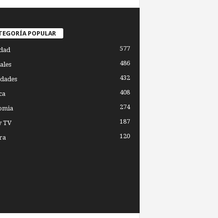
TEGORÍA POPULAR
577
dad
486
ales
432
dades
408
ca
274
omia
187
y TV
120
ra