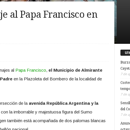
e al Papa Francisco en
Ul
Burza
Cayet
najes al
Papa Francisco
,
el Municipio de Almirante
7 de a
 Padre
en la Plazoleta del Bombero de la localidad de
Corte
tempo
7 de a
ersección de la
avenida República Argentina y la
Sensi
del C
te con la imborrable y majestuosa figura del Sumo
7 de a
magen también está acompañada de dos palomas blancas
Anunc
bellón nacional.
octav