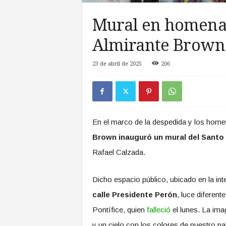
a
s
Mural en homenaj
d
e
Almirante Brown
Z
o
23 de abril de 2025
206
n
a
S
u
r
En el marco de la despedida y los home
Brown inauguró un mural del Santo
Rafael Calzada.
Dicho espacio público, ubicado en la int
calle Presidente Perón
, luce diferen
Pontífice, quien
falleció
el lunes. La i
y un cielo con los colores de nuestro pa