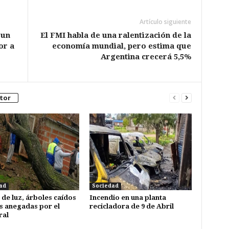
Artículo siguiente
 un
El FMI habla de una ralentización de la
or a
economía mundial, pero estima que
Argentina crecerá 5,5%
tor
ad
Sociedad
 de luz, árboles caídos
Incendio en una planta
s anegadas por el
recicladora de 9 de Abril
ral