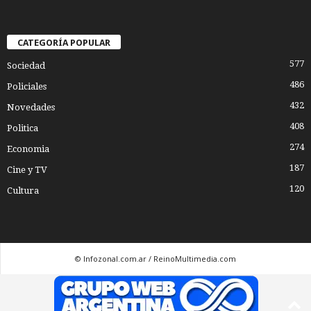
CATEGORÍA POPULAR
577
Sociedad
486
Policiales
432
Novedades
408
Politica
274
Economia
187
Cine y TV
120
Cultura
© Infozonal.com.ar / ReinoMultimedia.com