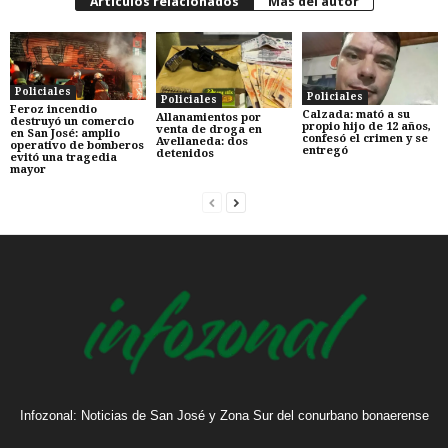
Artículos relacionados
Más del autor
Policiales
Policiales
Policiales
Feroz incendio
Calzada: mató a su
Allanamientos por
destruyó un comercio
propio hijo de 12 años,
venta de droga en
en San José: amplio
confesó el crimen y se
Avellaneda: dos
operativo de bomberos
entregó
detenidos
evitó una tragedia
mayor
Infozonal: Noticias de San José y Zona Sur del conurbano bonaerense