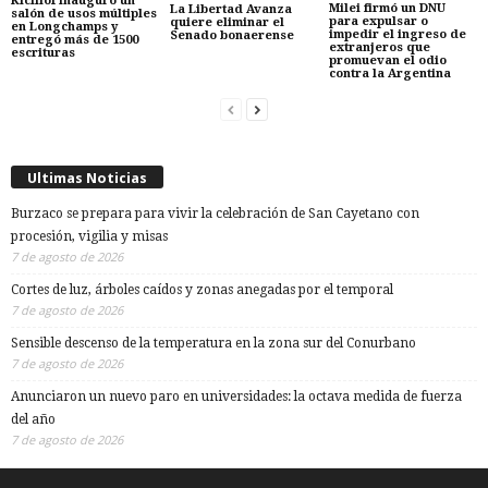
Kicillof inauguró un
Milei firmó un DNU
La Libertad Avanza
salón de usos múltiples
para expulsar o
quiere eliminar el
en Longchamps y
impedir el ingreso de
Senado bonaerense
entregó más de 1500
extranjeros que
escrituras
promuevan el odio
contra la Argentina
Ultimas Noticias
Burzaco se prepara para vivir la celebración de San Cayetano con
procesión, vigilia y misas
7 de agosto de 2026
Cortes de luz, árboles caídos y zonas anegadas por el temporal
7 de agosto de 2026
Sensible descenso de la temperatura en la zona sur del Conurbano
7 de agosto de 2026
Anunciaron un nuevo paro en universidades: la octava medida de fuerza
del año
7 de agosto de 2026