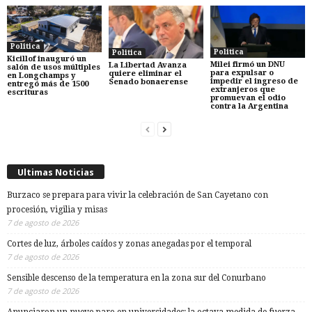
Politica
Politica
Politica
Kicillof inauguró un
Milei firmó un DNU
La Libertad Avanza
salón de usos múltiples
para expulsar o
quiere eliminar el
en Longchamps y
impedir el ingreso de
Senado bonaerense
entregó más de 1500
extranjeros que
escrituras
promuevan el odio
contra la Argentina
Ultimas Noticias
Burzaco se prepara para vivir la celebración de San Cayetano con
procesión, vigilia y misas
7 de agosto de 2026
Cortes de luz, árboles caídos y zonas anegadas por el temporal
7 de agosto de 2026
Sensible descenso de la temperatura en la zona sur del Conurbano
7 de agosto de 2026