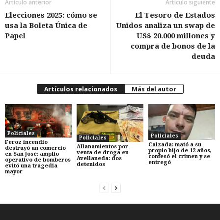
Artículo anterior
Artículo siguiente
Elecciones 2025: cómo se
El Tesoro de Estados
usa la Boleta Única de
Unidos analiza un swap de
Papel
US$ 20.000 millones y
compra de bonos de la
deuda
Artículos relacionados
Más del autor
Policiales
Policiales
Policiales
Feroz incendio
Calzada: mató a su
Allanamientos por
destruyó un comercio
propio hijo de 12 años,
venta de droga en
en San José: amplio
confesó el crimen y se
Avellaneda: dos
operativo de bomberos
entregó
detenidos
evitó una tragedia
mayor