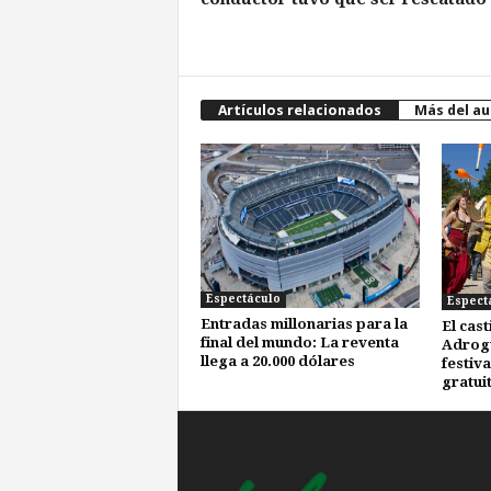
Artículos relacionados
Más del au
Espectáculo
Espect
Entradas millonarias para la
El cast
final del mundo: La reventa
Adrogu
llega a 20.000 dólares
festiv
gratui