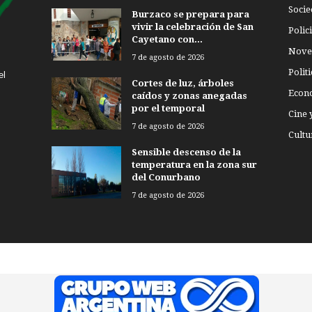
Socie
Burzaco se prepara para
vivir la celebración de San
Polici
Cayetano con...
Nove
7 de agosto de 2026
Politi
el
Cortes de luz, árboles
Econ
caídos y zonas anegadas
por el temporal
Cine 
7 de agosto de 2026
Cultu
Sensible descenso de la
temperatura en la zona sur
del Conurbano
7 de agosto de 2026