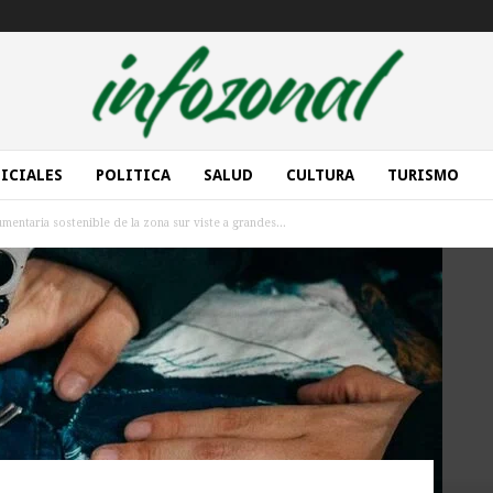
ICIALES
POLITICA
SALUD
CULTURA
TURISMO
ntaria sostenible de la zona sur viste a grandes...