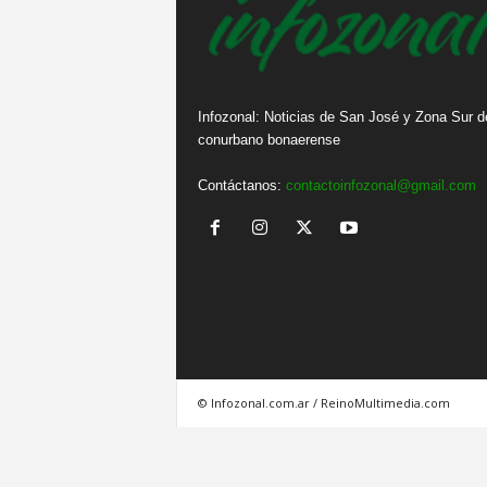
Infozonal: Noticias de San José y Zona Sur d
conurbano bonaerense
Contáctanos:
contactoinfozonal@gmail.com
© Infozonal.com.ar / ReinoMultimedia.com