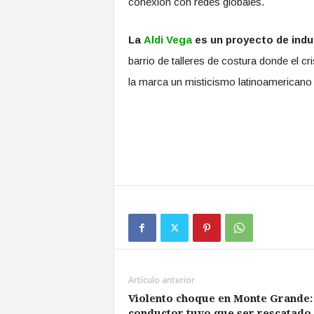
conexión con redes globales.
La
Aldi Vega
es un proyecto de indu
barrio de talleres de costura donde el cr
la marca un misticismo latinoamericano 
Artículo anterior
Violento choque en Monte Grande:
conductor tuvo que ser rescatado