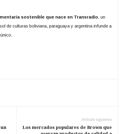
mentaria sostenible que nace en Transradio
, un
isol de culturas boliviana, paraguaya y argentina infunde a
único.
Artículo siguiente
 un
Los mercados populares de Brown que
acercan productos de calidad a