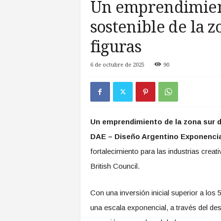
Un emprendimien
a
s
sostenible de la z
d
e
figuras
Z
o
6 de octubre de 2025
90
n
a
S
u
r
Un emprendimiento de la zona sur d
DAE – Diseño Argentino Exponenci
fortalecimiento para las industrias crea
British Council.
Con una inversión inicial superior a los 
una escala exponencial, a través del de