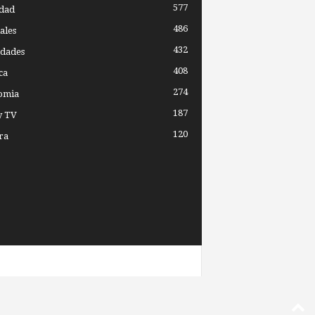
577
dad
486
ales
432
dades
408
ca
274
omia
187
y TV
120
ra